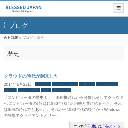
ブログ
HOME
»
ブログ
»
歴史
歴史
クラウドの時代が到来した
2014年5月22日
ＯＲＣＡ
オープンソース
クラウド
コンピュータ
日レセ
日医ＩＴ宣言
歴史
電子カルテ
『コンピュータの歴史１』 汎用機時代から分散化そしてクラウド
へ コンピュータの時代は1960年代に汎用機と共に始まった。それ
はIBMの時代でもあった。それから1990年代の後半からWindows
の登場でクライアントとサー …
この記事を読む