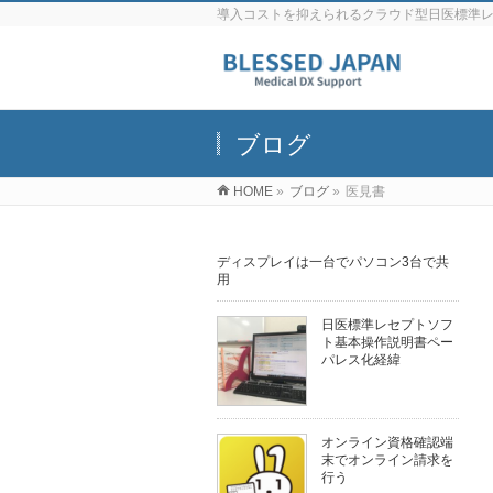
導入コストを抑えられるクラウド型日医標準
ブログ
HOME
»
ブログ
»
医見書
ディスプレイは一台でパソコン3台で共
用
日医標準レセプトソフ
ト基本操作説明書ペー
パレス化経緯
オンライン資格確認端
末でオンライン請求を
行う