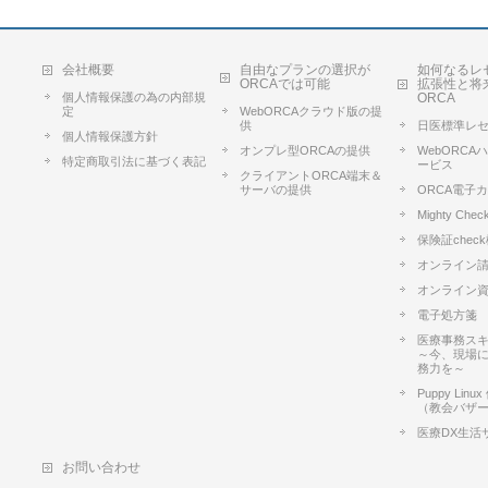
会社概要
自由なプランの選択が
如何なるレ
ORCAでは可能
拡張性と将
個人情報保護の為の内部規
ORCA
定
WebORCAクラウド版の提
供
日医標準レ
個人情報保護方針
オンプレ型ORCAの提供
WebORC
特定商取引法に基づく表記
ービス
クライアントORCA端末＆
サーバの提供
ORCA電子
Mighty Chec
保険証chec
オンライン
オンライン
電子処方箋
医療事務ス
～今、現場
務力を～
Puppy Lin
（教会バザ
医療DX生活
お問い合わせ