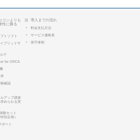
セコンよりも
導入までの流れ
来性に勝る
料金支払方法
サービス価格表
セプトソフト
保守体制
Aハイブリッドサ
カルテ
ker for ORCA
k機
請求
資格確認
キルアップ講座
に求められる実
ux 体験セット
ー特別企画）
サポート