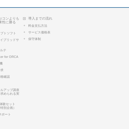
セコンよりも
導入までの流れ
来性に勝る
料金支払方法
サービス価格表
セプトソフト
保守体制
Aハイブリッドサ
カルテ
ker for ORCA
k機
請求
資格確認
キルアップ講座
に求められる実
ux 体験セット
ー特別企画）
サポート