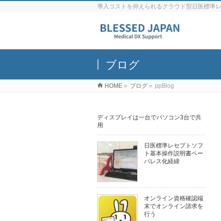
導入コストを抑えられるクラウド型日医標準
ブログ
HOME
»
ブログ
»
ppBlog
ディスプレイは一台でパソコン3台で共
用
日医標準レセプトソフ
ト基本操作説明書ペー
パレス化経緯
オンライン資格確認端
末でオンライン請求を
行う