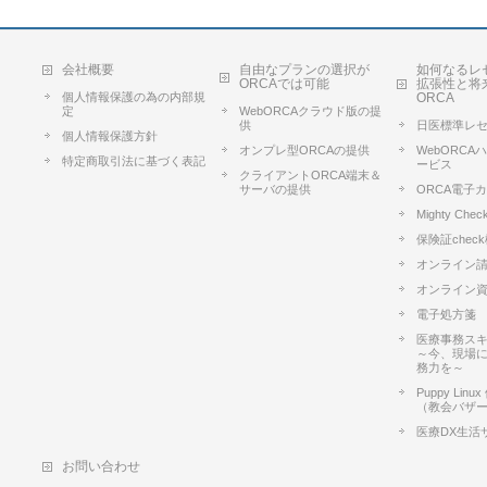
会社概要
自由なプランの選択が
如何なるレ
ORCAでは可能
拡張性と将
個人情報保護の為の内部規
ORCA
定
WebORCAクラウド版の提
供
日医標準レ
個人情報保護方針
オンプレ型ORCAの提供
WebORC
特定商取引法に基づく表記
ービス
クライアントORCA端末＆
サーバの提供
ORCA電子
Mighty Chec
保険証chec
オンライン
オンライン
電子処方箋
医療事務ス
～今、現場
務力を～
Puppy Lin
（教会バザ
医療DX生活
お問い合わせ