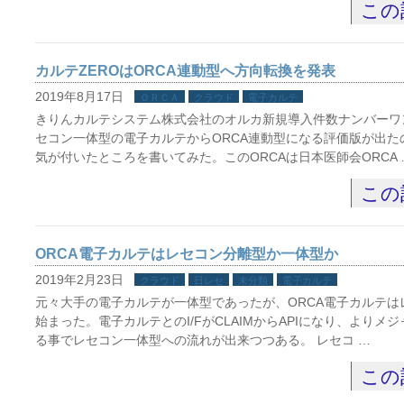
この
カルテZEROはORCA連動型へ方向転換を発表
2019年8月17日
ＯＲＣＡ
クラウド
電子カルテ
きりんカルテシステム株式会社のオルカ新規導入件数ナンバーワン
セコン一体型の電子カルテからORCA連動型になる評価版が出た
気が付いたところを書いてみた。このORCAは日本医師会ORCA 
この
ORCA電子カルテはレセコン分離型か一体型か
2019年2月23日
クラウド
日レセ
未分類
電子カルテ
元々大手の電子カルテが一体型であったが、ORCA電子カルテは
始まった。電子カルテとのI/FがCLAIMからAPIになり、よりメジ
る事でレセコン一体型への流れが出来つつある。 レセコ …
この