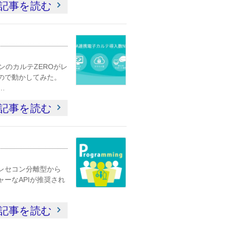
記事を読む
のカルテZEROがレ
ので動かしてみた。
…
記事を読む
レセコン分離型から
ャーなAPIが推奨され
記事を読む