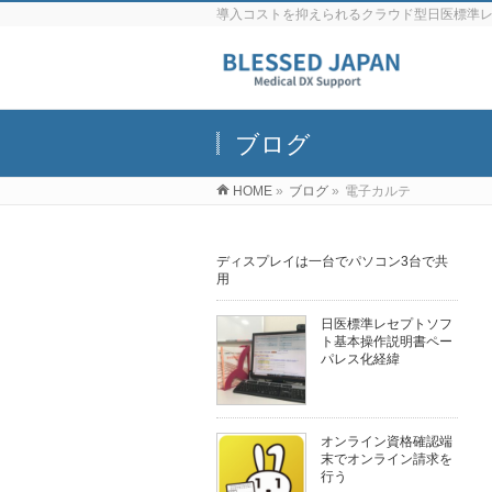
導入コストを抑えられるクラウド型日医標準
ブログ
HOME
»
ブログ
»
電子カルテ
ディスプレイは一台でパソコン3台で共
用
日医標準レセプトソフ
ト基本操作説明書ペー
パレス化経緯
オンライン資格確認端
末でオンライン請求を
行う