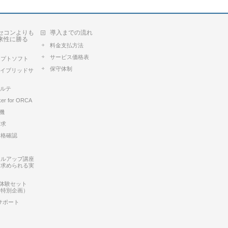
セコンよりも
導入までの流れ
来性に勝る
料金支払方法
サービス価格表
セプトソフト
保守体制
Aハイブリッドサ
カルテ
ker for ORCA
k機
請求
資格確認
キルアップ講座
に求められる実
ux 体験セット
ー特別企画）
サポート