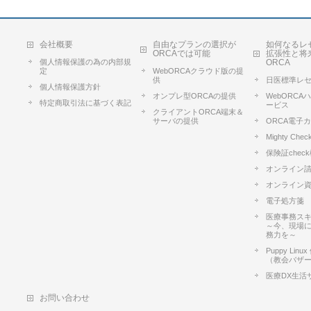
会社概要
自由なプランの選択が
如何なるレ
ORCAでは可能
拡張性と将
個人情報保護の為の内部規
ORCA
定
WebORCAクラウド版の提
供
日医標準レ
個人情報保護方針
オンプレ型ORCAの提供
WebORC
特定商取引法に基づく表記
ービス
クライアントORCA端末＆
サーバの提供
ORCA電子
Mighty Chec
保険証chec
オンライン
オンライン
電子処方箋
医療事務ス
～今、現場
務力を～
Puppy Lin
（教会バザ
医療DX生活
お問い合わせ