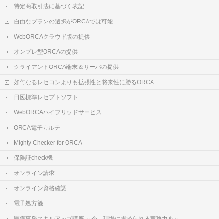
特定商取引法に基づく表記
自由なプランの選択がORCAでは可能
WebORCAクラウド版の提供
オンプレ型ORCAの提供
クライアントORCA端末＆サーバの提供
如何なるレセコンよりも拡張性と将来性に勝るORCA
日医標準レセプトソフト
WebORCAハイブリッドサービス
ORCA電子カルテ
Mighty Checker for ORCA
保険証check機
オンライン請求
オンライン資格確認
電子処方箋
医療事務スキルアップ講座 ～今、現場に求められる実務力を～